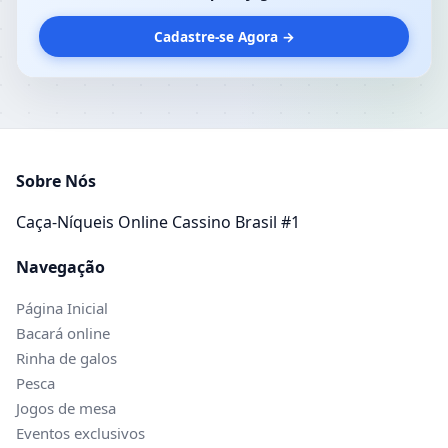
Cadastre-se Agora →
Sobre Nós
Caça-Níqueis Online Cassino Brasil #1
Navegação
Página Inicial
Bacará online
Rinha de galos
Pesca
Jogos de mesa
Eventos exclusivos