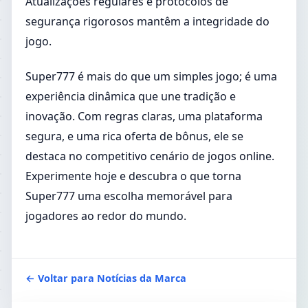
Atualizações regulares e protocolos de
segurança rigorosos mantêm a integridade do
jogo.
Super777 é mais do que um simples jogo; é uma
experiência dinâmica que une tradição e
inovação. Com regras claras, uma plataforma
segura, e uma rica oferta de bônus, ele se
destaca no competitivo cenário de jogos online.
Experimente hoje e descubra o que torna
Super777 uma escolha memorável para
jogadores ao redor do mundo.
← Voltar para Notícias da Marca