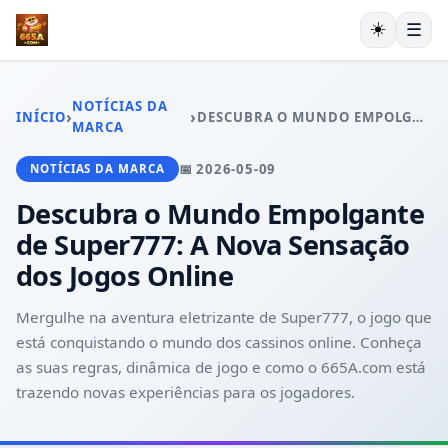
☀️
☰
INÍCIO
BACARÁ ONLINE
NOTÍCIAS DA
›
›
INÍCIO
DESCUBRA O MUNDO EMPOLGANTE DE SUPER777: A NOVA SENSAÇÃO DOS JOGOS ONLINE
RINHA DE GALOS
MARCA
PESCA
📅 2026-05-09
NOTÍCIAS DA MARCA
JOGOS DE MESA
EVENTOS EXCLUSIVOS
Descubra o Mundo Empolgante
NOTÍCIAS DA MARCA
de Super777: A Nova Sensação
dos Jogos Online
Mergulhe na aventura eletrizante de Super777, o jogo que
está conquistando o mundo dos cassinos online. Conheça
as suas regras, dinâmica de jogo e como o 665A.com está
trazendo novas experiências para os jogadores.