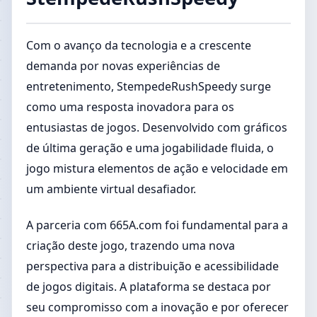
Com o avanço da tecnologia e a crescente
demanda por novas experiências de
entretenimento, StempedeRushSpeedy surge
como uma resposta inovadora para os
entusiastas de jogos. Desenvolvido com gráficos
de última geração e uma jogabilidade fluida, o
jogo mistura elementos de ação e velocidade em
um ambiente virtual desafiador.
A parceria com 665A.com foi fundamental para a
criação deste jogo, trazendo uma nova
perspectiva para a distribuição e acessibilidade
de jogos digitais. A plataforma se destaca por
seu compromisso com a inovação e por oferecer