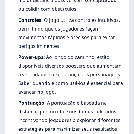
maior distância possível sem ser capturado
ou colidir com obstáculos.
Controles:
O jogo utiliza controles intuitivos,
permitindo que os jogadores façam
movimentos rápidos e precisos para evitar
perigos iminentes.
Power-ups:
Ao longo do caminho, estão
disponíveis diversos boosters que aumentam
a velocidade e a segurança dos personagens.
Saber quando e como usá-los é essencial para
avançar no jogo.
Pontuação:
A pontuação é baseada na
distância percorrida e nos bônus coletados,
incentivando jogadores a explorar diferentes
estratégias para maximizar seus resultados.