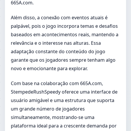
665A.com.
Além disso, a conexão com eventos atuais é
palpável, pois o jogo incorpora temas e desafios
baseados em acontecimentos reais, mantendo a
relevância e o interesse nas alturas. Essa
adaptação constante do conteúdo do jogo
garante que os jogadores sempre tenham algo
novo e emocionante para explorar.
Com base na colaboração com 665A.com,
StempedeRushSpeedy oferece uma interface de
usuário amigável e uma estrutura que suporta
um grande número de jogadores
simultaneamente, mostrando-se uma
plataforma ideal para a crescente demanda por