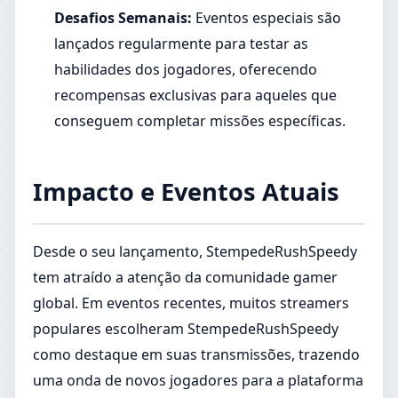
Desafios Semanais:
Eventos especiais são
lançados regularmente para testar as
habilidades dos jogadores, oferecendo
recompensas exclusivas para aqueles que
conseguem completar missões específicas.
Impacto e Eventos Atuais
Desde o seu lançamento, StempedeRushSpeedy
tem atraído a atenção da comunidade gamer
global. Em eventos recentes, muitos streamers
populares escolheram StempedeRushSpeedy
como destaque em suas transmissões, trazendo
uma onda de novos jogadores para a plataforma