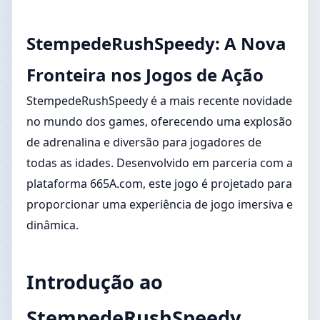
StempedeRushSpeedy: A Nova
Fronteira nos Jogos de Ação
StempedeRushSpeedy é a mais recente novidade
no mundo dos games, oferecendo uma explosão
de adrenalina e diversão para jogadores de
todas as idades. Desenvolvido em parceria com a
plataforma 665A.com, este jogo é projetado para
proporcionar uma experiência de jogo imersiva e
dinâmica.
Introdução ao
StempedeRushSpeedy